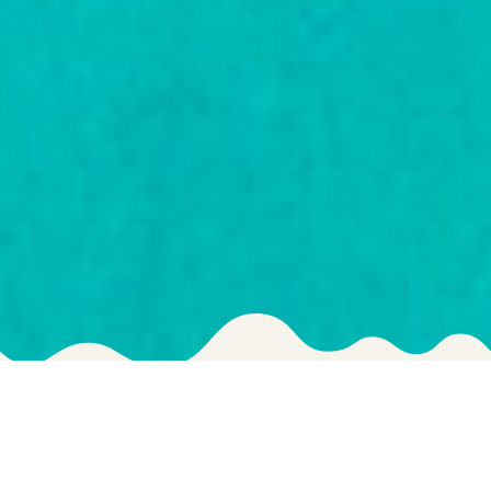
Wat kan je 
doen 
bij ons